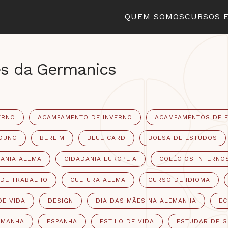
QUEM SOMOS
CURSOS 
es da Germanics
ERNO
ACAMPAMENTO DE INVERNO
ACAMPAMENTOS DE F
DUNG
BERLIM
BLUE CARD
BOLSA DE ESTUDOS
ANIA ALEMÃ
CIDADANIA EUROPEIA
COLÉGIOS INTERNO
 DE TRABALHO
CULTURA ALEMÃ
CURSO DE IDIOMA
DE VIDA
DESIGN
DIA DAS MÃES NA ALEMANHA
EC
EMANHA
ESPANHA
ESTILO DE VIDA
ESTUDAR DE 