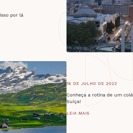
sso por lá
18 DE JULHO DE 2023
Conheça a rotina de um colég
Suíça!
LEIA MAIS