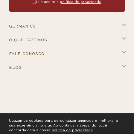
Li e aceito a
política de privacidade
.
GERMANICS
A Germanics
O QUE FAZEMOS
Intercâmbio na Europa
Cursos e Destinos
FALE CONOSCO
Master Placement
Contato
BLOG
Blog
Utilizamos cookies para personalizar anúncios e melhorar a
sua experiência no site. Ao continuar navegando, você
concorda com a nossa
política de privacidade
.