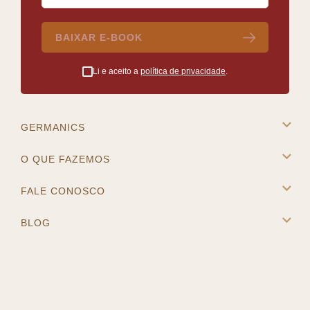
BAIXAR E-BOOK
Li e aceito a
política de privacidade
.
GERMANICS
A Germanics
O QUE FAZEMOS
Intercâmbio na Europa
Cursos e Destinos
FALE CONOSCO
Master Placement
Contato
BLOG
Blog