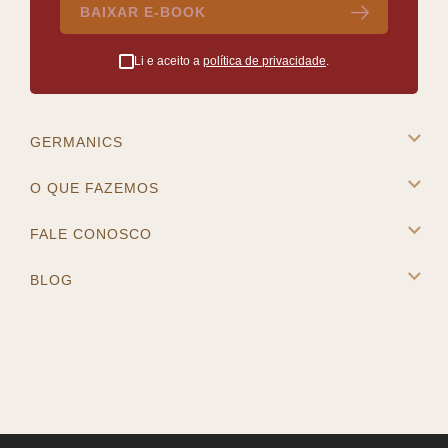
BAIXAR E-BOOK
Li e aceito a
política de privacidade
.
GERMANICS
A Germanics
O QUE FAZEMOS
Intercâmbio na Europa
Cursos e Destinos
FALE CONOSCO
Master Placement
Contato
BLOG
Blog