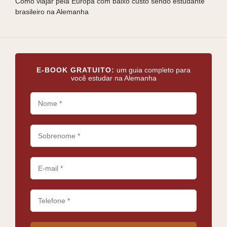
Como viajar pela Europa com baixo custo sendo estudante
Guia
brasileiro na Alemanha
bras
E-BOOK GRATUITO:
um guia completo para
você estudar na Alemanha