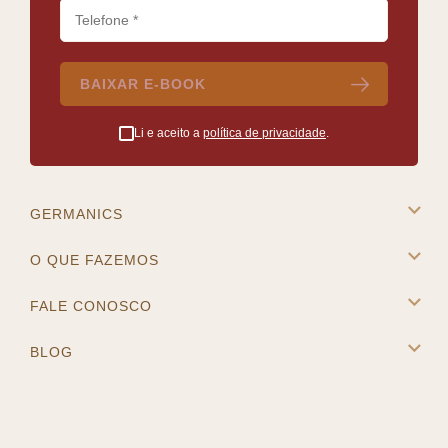
BAIXAR E-BOOK
Li e aceito a
política de privacidade
.
GERMANICS
A Germanics
O QUE FAZEMOS
Intercâmbio na Europa
Cursos e Destinos
FALE CONOSCO
Master Placement
Contato
BLOG
Blog