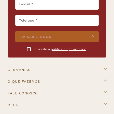
BAIXAR E-BOOK
Li e aceito a
política de privacidade
.
GERMANICS
A Germanics
O QUE FAZEMOS
Intercâmbio na Europa
Cursos e Destinos
FALE CONOSCO
Master Placement
Contato
BLOG