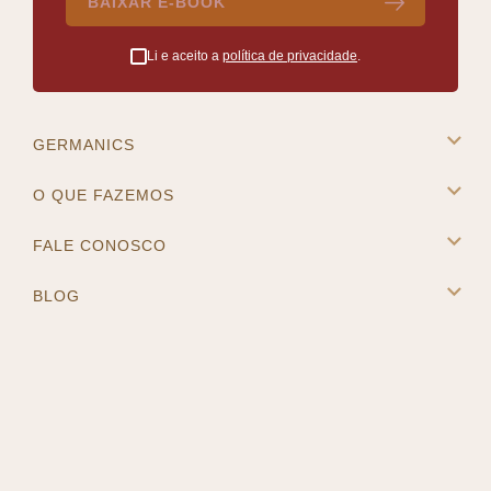
BAIXAR E-BOOK
Li e aceito a
política de privacidade
.
GERMANICS
A Germanics
O QUE FAZEMOS
Intercâmbio na Europa
Cursos e Destinos
FALE CONOSCO
Master Placement
Contato
BLOG
Blog