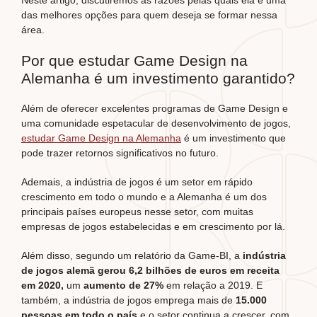
Neste artigo, discutiremos as razões pelas quais ela é uma
das melhores opções para quem deseja se formar nessa
área.
Por que estudar Game Design na
Alemanha é um investimento garantido?
Além de oferecer excelentes programas de Game Design e
uma comunidade espetacular de desenvolvimento de jogos,
estudar Game Design na Alemanha
é um investimento que
pode trazer retornos significativos no futuro.
Ademais, a indústria de jogos é um setor em rápido
crescimento em todo o mundo e a Alemanha é um dos
principais países europeus nesse setor, com muitas
empresas de jogos estabelecidas e em crescimento por lá.
Além disso, segundo um relatório da Game-BI, a
indústria
de jogos alemã gerou 6,2 bilhões de euros em receita
em 2020,
um
aumento de 27%
em relação a 2019. E
também, a indústria de jogos emprega mais de
15.000
pessoas em todo o país
e o setor continua a crescer, com