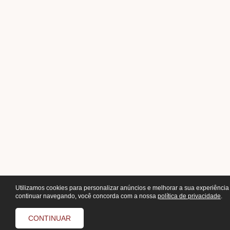
Utilizamos cookies para personalizar anúncios e melhorar a sua experiência 
continuar navegando, você concorda com a nossa
política de privacidade
.
CONTINUAR