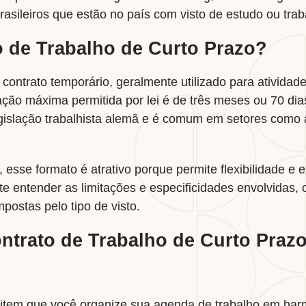
asileiros que estão no país com visto de estudo ou trab
 de Trabalho de Curto Prazo?
m contrato temporário, geralmente utilizado para ativid
ação máxima permitida por lei é de três meses ou 70 dias
gislação trabalhista alemã e é comum em setores como ag
, esse formato é atrativo porque permite flexibilidade 
te entender as limitações e especificidades envolvidas
mpostas pelo tipo de visto.
trato de Trabalho de Curto Praz
mitem que você organize sua agenda de trabalho em har