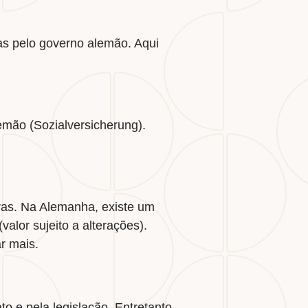
das pelo governo alemão. Aqui
emão (Sozialversicherung).
uras. Na Alemanha, existe um
alor sujeito a alterações).
r mais.
to e pela legislação. Entretanto,