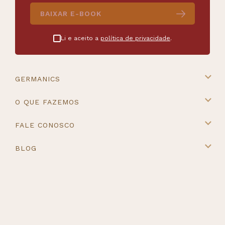
BAIXAR E-BOOK
Li e aceito a
política de privacidade
.
GERMANICS
A Germanics
O QUE FAZEMOS
Intercâmbio na Europa
Cursos e Destinos
FALE CONOSCO
Master Placement
Contato
BLOG
Blog