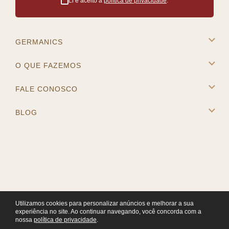
Li e aceito a
política de privacidade
.
GERMANICS
A Germanics
O QUE FAZEMOS
Intercâmbio na Europa
Cursos e Destinos
FALE CONOSCO
Master Placement
Contato
BLOG
Blog
Utilizamos cookies para personalizar anúncios e melhorar a sua
experiência no site. Ao continuar navegando, você concorda com a
nossa
política de privacidade
.