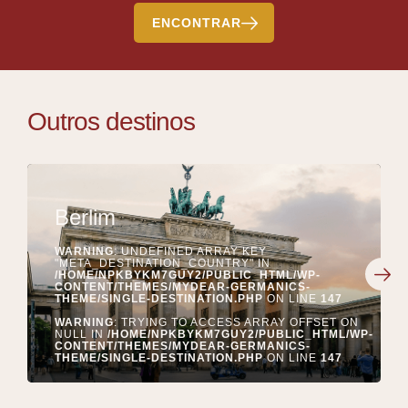
ENCONTRAR
Outros destinos
Berlim
WARNING
: UNDEFINED ARRAY KEY
"META_DESTINATION_COUNTRY" IN
/HOME/NPKBYKM7GUY2/PUBLIC_HTML/WP-
CONTENT/THEMES/MYDEAR-GERMANICS-
THEME/SINGLE-DESTINATION.PHP
ON LINE
147
WARNING
: TRYING TO ACCESS ARRAY OFFSET ON
NULL IN
/HOME/NPKBYKM7GUY2/PUBLIC_HTML/WP-
CONTENT/THEMES/MYDEAR-GERMANICS-
THEME/SINGLE-DESTINATION.PHP
ON LINE
147